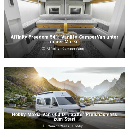
Affinity Freedom 541: Vanlife-CamperVan unter
neuer Marke
Affinity
CamperVans
Hobby Maxia Van 680 DT: Satter Preisnachlass
zum Start
CamperVans
Hobby