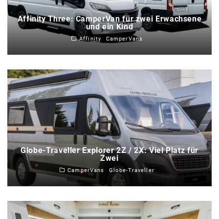
Affinity Three: CamperVan für zwei Erwachsene
und ein Kind
Affinity
CamperVans
Globe-Traveller Explorer 2Z / 2X: Viel Platz für
Zwei
CamperVans
Globe-Traveller