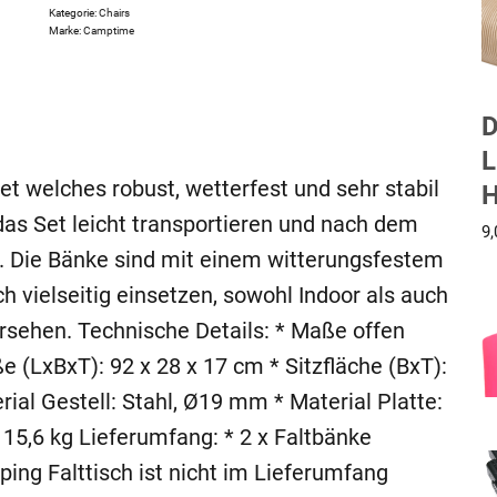
Kategorie:
Chairs
Marke:
Camptime
D
L
et welches robust, wetterfest und sehr stabil
H
 das Set leicht transportieren und nach dem
9
. Die Bänke sind mit einem witterungsfestem
ch vielseitig einsetzen, sowohl Indoor als auch
ersehen. Technische Details: * Maße offen
 (LxBxT): 92 x 28 x 17 cm * Sitzfläche (BxT):
ial Gestell: Stahl, Ø19 mm * Material Platte:
 15,6 kg Lieferumfang: * 2 x Faltbänke
g Falttisch ist nicht im Lieferumfang