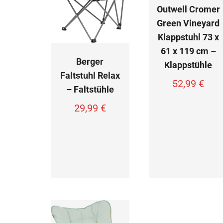
Outwell Cromer
Green Vineyard
Klappstuhl 73 x
61 x 119 cm –
Berger
Klappstühle
Faltstuhl Relax
52,99
€
– Faltstühle
29,99
€