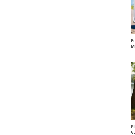
E
M
F
V