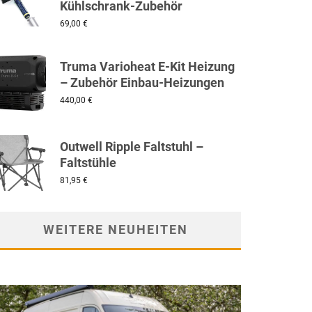
Kühlschrank-Zubehör
69,00
€
Truma Varioheat E-Kit Heizung
– Zubehör Einbau-Heizungen
440,00
€
Outwell Ripple Faltstuhl –
Faltstühle
81,95
€
WEITERE NEUHEITEN