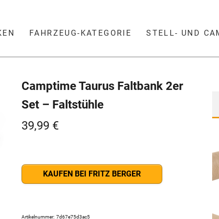
KEN
FAHRZEUG-KATEGORIE
STELL- UND C
Camptime Taurus Faltbank 2er
Set – Faltstühle
39,99
€
KAUFEN BEI FRITZ BERGER
Artikelnummer:
7d67e75d3ac5