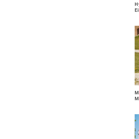
H
E
M
M