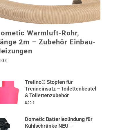
ometic Warmluft-Rohr,
änge 2m – Zubehör Einbau-
eizungen
,00
€
Trelino® Stopfen für
Trenneinsatz – Toilettenbeutel
& Toilettenzubehör
8,90
€
Dometic Batteriezündung für
Kühlschränke NEU –