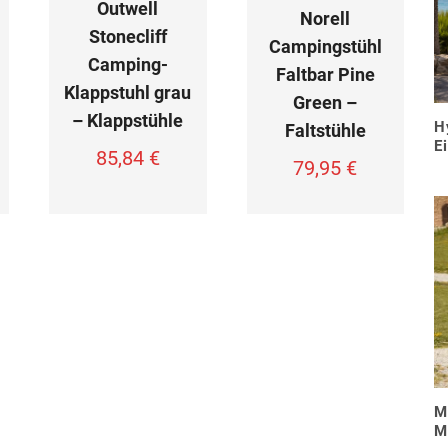
Outwell
Norell
Stonecliff
Campingstühl
Camping-
Faltbar Pine
Klappstuhl grau
Green –
– Klappstühle
H
Faltstühle
E
85,84
€
79,95
€
M
M