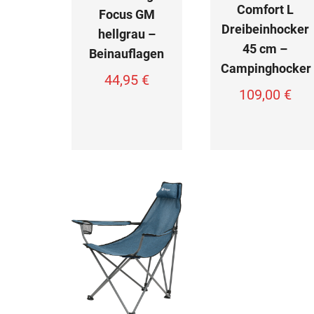
Comfort L
Focus GM
Dreibeinhocker
hellgrau –
45 cm –
Beinauflagen
Campinghocker
44,95
€
109,00
€