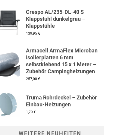
Crespo AL/235-DL-40 S
Klappstuhl dunkelgrau –
Klappstühle
139,95
€
Armacell ArmaFlex Microban
Isolierplatten 6 mm
selbstklebend 15 x 1 Meter –
Zubehör Campingheizungen
257,00
€
Truma Rohrdeckel – Zubehör
Einbau-Heizungen
1,79
€
WEITERE NEUHEITEN