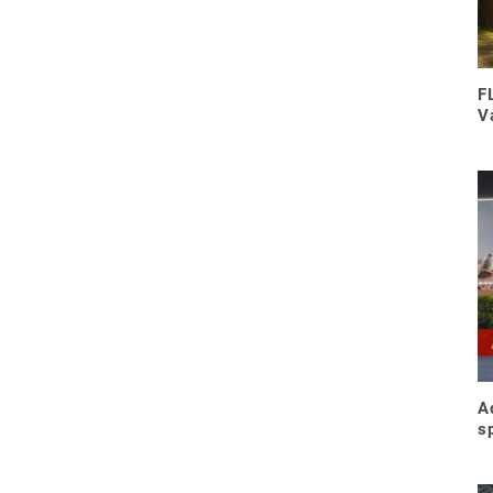
F
V
A
s