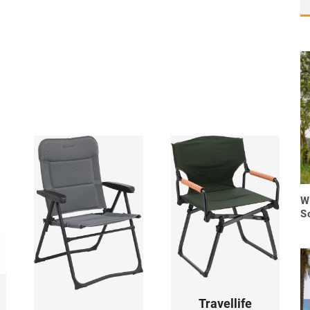
W
S
Travellife