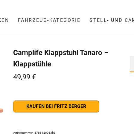
KEN
FAHRZEUG-KATEGORIE
STELL- UND C
Camplife Klappstuhl Tanaro –
Klappstühle
49,99
€
KAUFEN BEI FRITZ BERGER
Artikelnummer:
578812c963b3