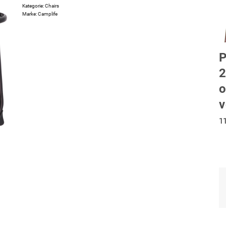
Kategorie:
Chairs
Marke:
Camplife
P
2
o
v
1