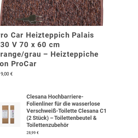
ro Car Heizteppich Palais
30 V 70 x 60 cm
range/grau – Heizteppiche
on ProCar
19,00
€
Clesana Hochbarriere-
Folienliner für die wasserlose
Verschweiß-Toilette Clesana C1
(2 Stück) – Toilettenbeutel &
Toilettenzubehör
28,99
€