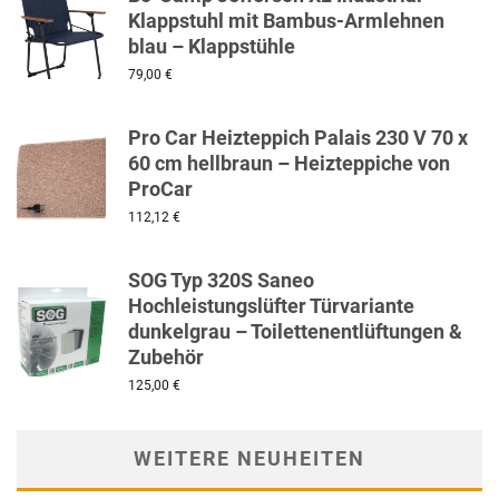
Klappstuhl mit Bambus-Armlehnen
blau – Klappstühle
79,00
€
Pro Car Heizteppich Palais 230 V 70 x
60 cm hellbraun – Heizteppiche von
ProCar
112,12
€
SOG Typ 320S Saneo
Hochleistungslüfter Türvariante
dunkelgrau – Toilettenentlüftungen &
Zubehör
125,00
€
WEITERE NEUHEITEN