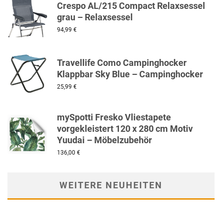
Crespo AL/215 Compact Relaxsessel
grau – Relaxsessel
94,99
€
Travellife Como Campinghocker
Klappbar Sky Blue – Campinghocker
25,99
€
mySpotti Fresko Vliestapete
vorgekleistert 120 x 280 cm Motiv
Yuudai – Möbelzubehör
136,00
€
WEITERE NEUHEITEN