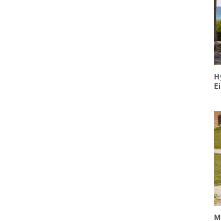
H
E
M