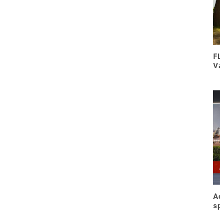
F
V
A
s