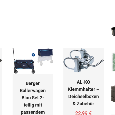
AL-KO
Berger
Klemmhalter –
Bollerwagen
Deichselboxen
Blau Set 2-
& Zubehör
teilig mit
passendem
22,99
€