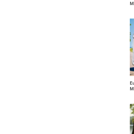
M
E
M