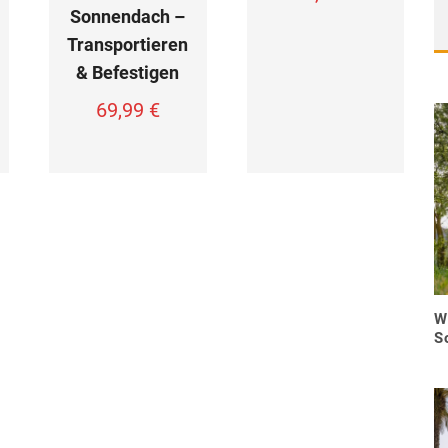
Sonnendach –
Transportieren
& Befestigen
69,99
€
W
S