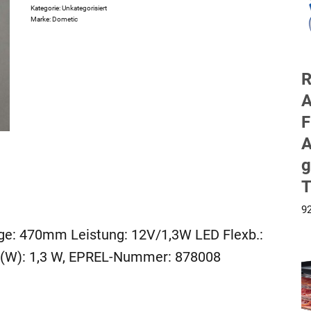
Kategorie:
Unkategorisiert
Marke:
Dometic
R
A
F
A
g
T
9
nge: 470mm Leistung: 12V/1,3W LED Flexb.:
g (W): 1,3 W, EPREL-Nummer: 878008