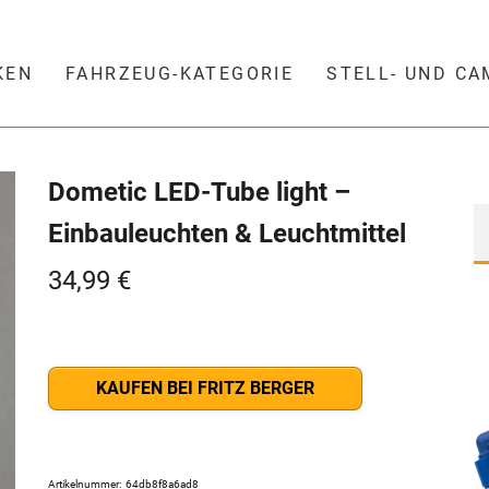
KEN
FAHRZEUG-KATEGORIE
STELL- UND C
Dometic LED-Tube light –
Einbauleuchten & Leuchtmittel
34,99
€
KAUFEN BEI FRITZ BERGER
Artikelnummer:
64db8f8a6ad8