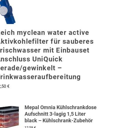
eich myclean water active
ktivkohlefilter für sauberes
rischwasser mit Einbauset
nschluss UniQuick
erade/gewinkelt –
rinkwasseraufbereitung
2,50
€
Mepal Omnia Kühlschrankdose
Aufschnitt 3-lagig 1,5 Liter
black – Kühlschrank-Zubehör
12,59
€