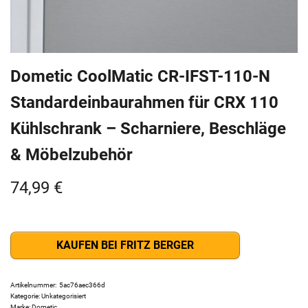
Dometic CoolMatic CR-IFST-110-N
Standardeinbaurahmen für CRX 110
Kühlschrank – Scharniere, Beschläge
& Möbelzubehör
74,99
€
KAUFEN BEI FRITZ BERGER
Artikelnummer:
5ac76aec366d
Kategorie:
Unkategorisiert
Marke:
Dometic