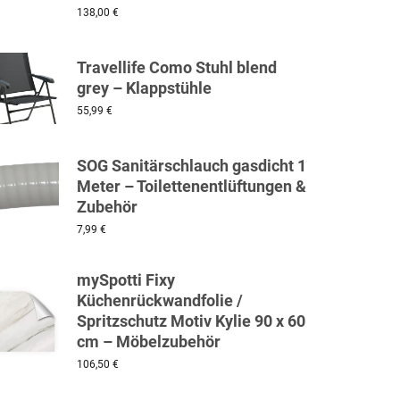
138,00
€
Travellife Como Stuhl blend
grey – Klappstühle
55,99
€
SOG Sanitärschlauch gasdicht 1
Meter – Toilettenentlüftungen &
Zubehör
7,99
€
mySpotti Fixy
Küchenrückwandfolie /
Spritzschutz Motiv Kylie 90 x 60
cm – Möbelzubehör
106,50
€