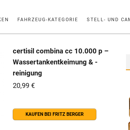
KEN
FAHRZEUG-KATEGORIE
STELL- UND C
certisil combina cc 10.000 p –
Wassertankentkeimung & -
reinigung
20,99
€
KAUFEN BEI FRITZ BERGER