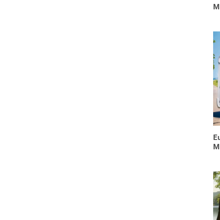
M
E
M