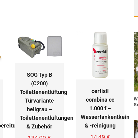
SOG Typ B
(C200)
certisil
Toilettenentlüftung
W
combina cc
Türvariante
S
1.000 f –
hellgrau –
Wassertankentkeimun
Toilettenentlüftungen
ereitung
& -reinigung
& Zubehör
14,49
€