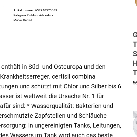
Artikelnummer:
657940575589
Kategorie:
Outdoor Adventure
Marke:
Certisil
G
T
S
H
enthält in Süd- und Osteuropa und den
T
Krankheitserreger. certisil combina
5
tungen und schützt mit Chlor und Silber bis 6
ser ist weltweit die Ursache Nr. 1 für
für sind: * Wasserqualität: Bakterien und
verschmutzte Zapfstellen und Schläuche
rsorgung: In ungereinigten Tanks, Leitungen,
des Wassers im Tank wird auch das beste