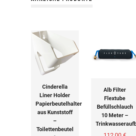
Cinderella
Alb Filter
Liner Holder
Flextube
Papierbeutelhalter
Befüllschlauch
aus Kunststoff
10 Meter –
–
Trinkwasseraufb
Toilettenbeutel
112,00
€