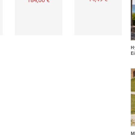
184,00
€
H
E
M